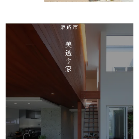
姫路市
美透す家