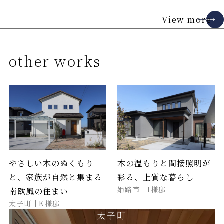
View more
other works
やさしい木のぬくもり
木の温もりと間接照明が
と、家族が自然と集まる
彩る、上質な暮らし
姫路市
I様邸
南欧風の住まい
太子町
K様邸
太子町