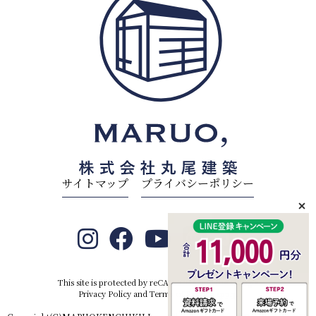
サイトマップ
プライバシーポリシー
This site is protected by reCAPTCHA and the Google
Privacy Policy
and
Terms of Service
apply.