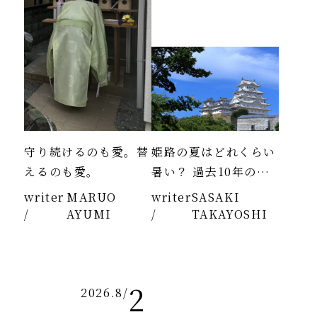
守り続けるのも愛。替
姫路の夏はどれくらい
えるのも愛。
暑い？ 過去10年のデ
ータより
writer
MARUO
writer
SASAKI
/
AYUMI
/
TAKAYOSHI
2
2026.8
/