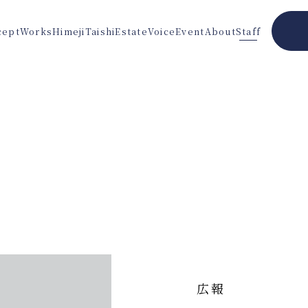
cept
Works
Himeji
Taishi
Estate
Voice
Event
About
Staff
広報