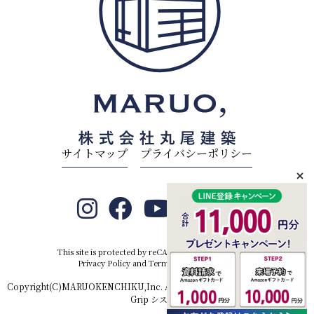
サイトマップ
プライバシーポリシー
This site is protected by reCAPTCHA and the Google
Privacy Policy
and
Terms of Service
apply.
Copyright(C)MARUOKENCHIKU,Inc. All rights reserved.Produced by
D-
Grip システム