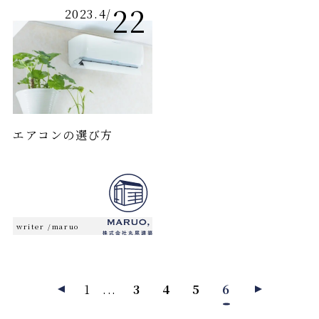
22
2023.4
/
エアコンの選び方
writer /
maruo
1
...
3
4
5
6