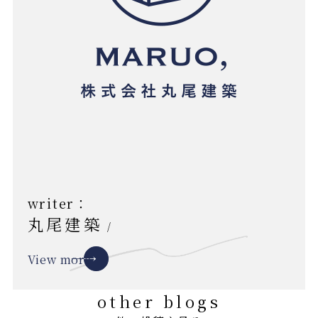
writer：
丸尾建築
/
View more
other blogs