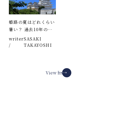
姫路の夏はどれくらい
暑い？ 過去10年のデ
ータより
writer
SASAKI
/
TAKAYOSHI
View list