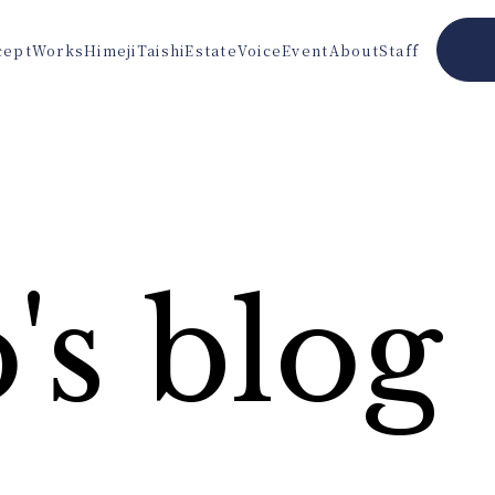
cept
Works
Himeji
Taishi
Estate
Voice
Event
About
Staff
's blog