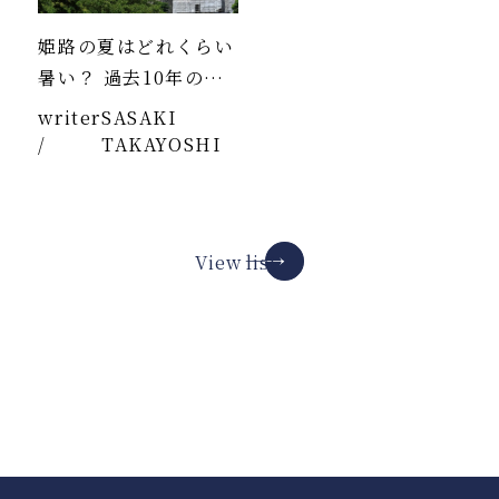
姫路の夏はどれくらい
暑い？ 過去10年のデ
ータより
writer
SASAKI
/
TAKAYOSHI
View list