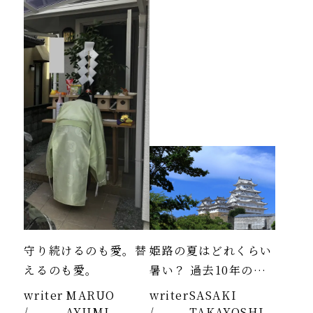
守り続けるのも愛。替
姫路の夏はどれくらい
えるのも愛。
暑い？ 過去10年のデ
ータより
writer
MARUO
writer
SASAKI
/
AYUMI
/
TAKAYOSHI