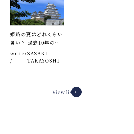
姫路の夏はどれくらい
暑い？ 過去10年のデ
ータより
writer
SASAKI
/
TAKAYOSHI
View list