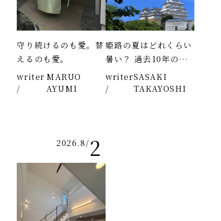
守り続けるのも愛。替
姫路の夏はどれくらい
えるのも愛。
暑い？ 過去10年のデ
ータより
writer
MARUO
writer
SASAKI
/
AYUMI
/
TAKAYOSHI
2
2026.8
/