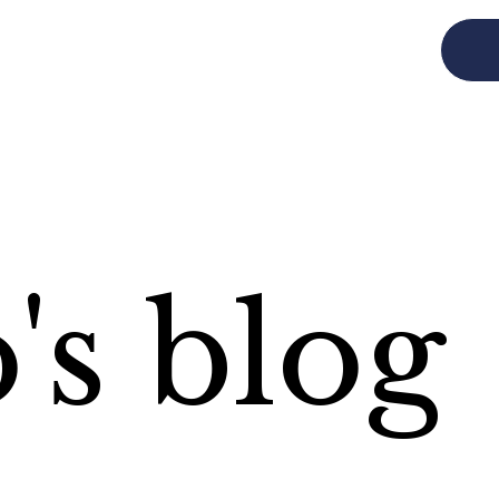
cept
Works
Himeji
Taishi
Estate
Voice
Event
About
Staff
's blog