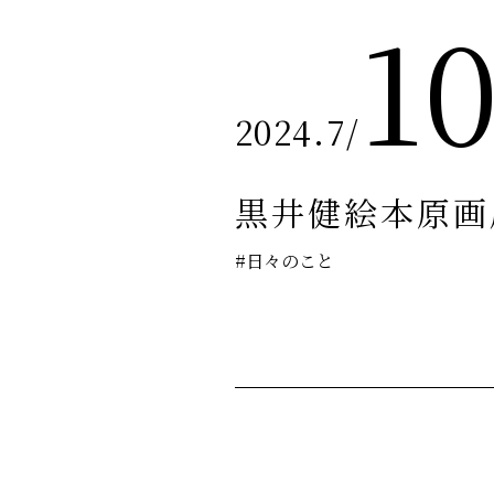
1
2024.7
/
黒井健絵本原画
#日々のこと