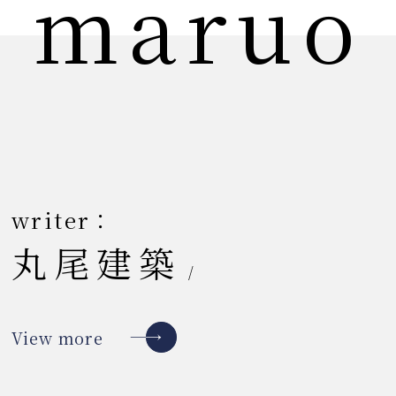
maruo
writer：
丸尾建築
/
View more