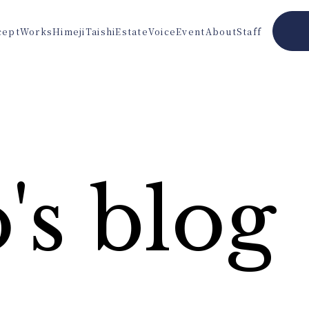
cept
Works
Himeji
Taishi
Estate
Voice
Event
About
Staff
's blog