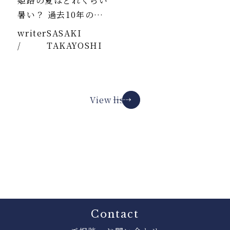
姫路の夏はどれくらい
暑い？ 過去10年のデ
ータより
writer
SASAKI
/
TAKAYOSHI
View list
Contact