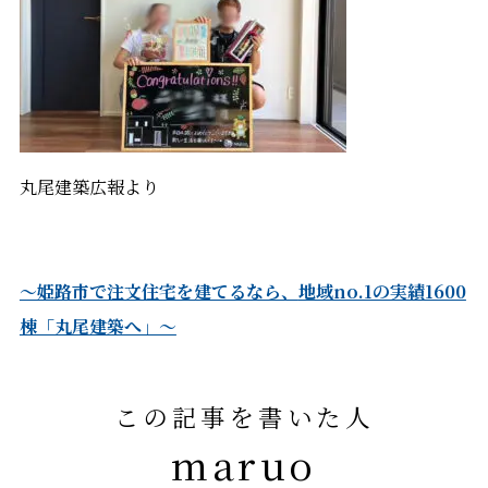
丸尾建築広報より
～姫路市で注文住宅を建てるなら、
地域no.1の実績1600
棟「丸尾建築へ」～
この記事を書いた人
maruo