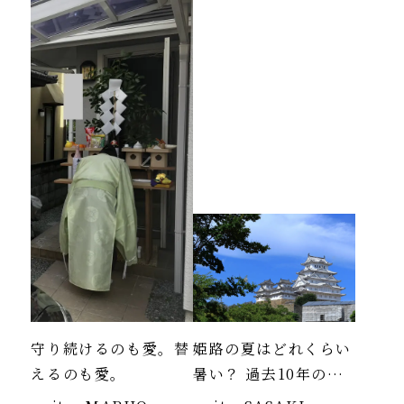
守り続けるのも愛。替
姫路の夏はどれくらい
えるのも愛。
暑い？ 過去10年のデ
ータより