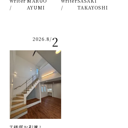
writer
MARUO
writer
SASAKI
/
AYUMI
/
TAKAYOSHI
2
2026.8
/
T様邸お引渡し