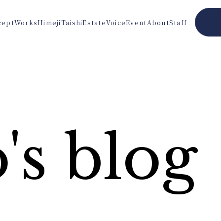
cept
Works
Himeji
Taishi
Estate
Voice
Event
About
Staff
's blog