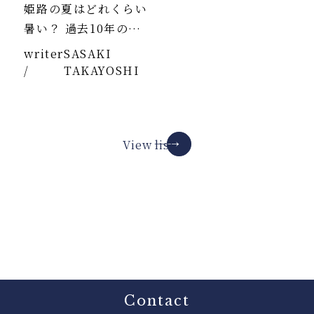
姫路の夏はどれくらい
暑い？ 過去10年のデ
ータより
writer
SASAKI
/
TAKAYOSHI
View list
Contact