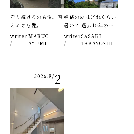
守り続けるのも愛。替
姫路の夏はどれくらい
えるのも愛。
暑い？ 過去10年のデ
ータより
writer
MARUO
writer
SASAKI
/
AYUMI
/
TAKAYOSHI
2
2026.8
/