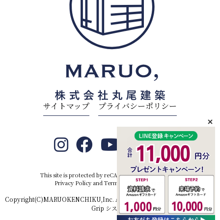
サイトマップ
プライバシーポリシー
This site is protected by reCAPTCHA and the Google
Privacy Policy
and
Terms of Service
apply.
Copyright(C)MARUOKENCHIKU,Inc. All rights reserved.Produced by
D-
Grip システム