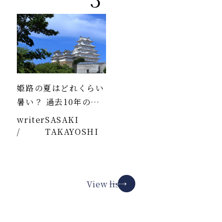
姫路の夏はどれくらい
暑い？ 過去10年のデ
ータより
writer
SASAKI
/
TAKAYOSHI
View list