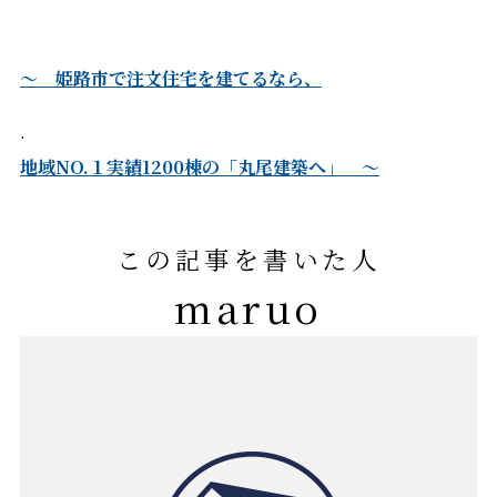
～ 姫路市で注文住宅を建てるなら、
.
地域NO.１実績1200棟の「丸尾建築へ」 ～
この記事を書いた人
maruo