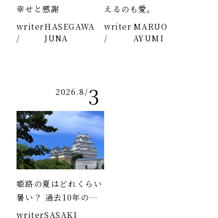
幸せと感謝
えるのも愛。
writer
HASEGAWA
writer
MARUO
/
JUNA
/
AYUMI
3
2026.8
/
姫路の夏はどれくらい
暑い？ 過去10年のデ
ータより
writer
SASAKI