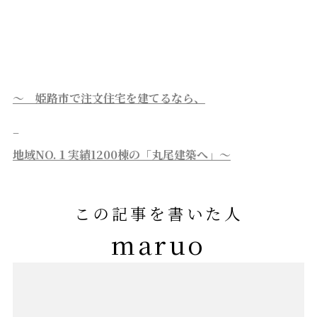
～ 姫路市で注文住宅を建てるなら、
–
地域NO.１実績1200棟の「丸尾建築へ」～
この記事を書いた人
maruo