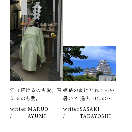
守り続けるのも愛。替
姫路の夏はどれくらい
えるのも愛。
暑い？ 過去10年のデ
ータより
writer
MARUO
writer
SASAKI
/
AYUMI
/
TAKAYOSHI