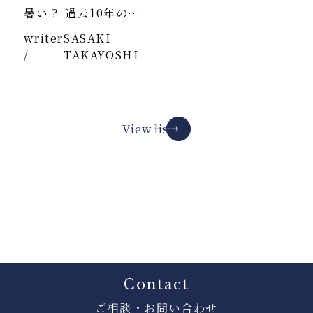
暑い？ 過去10年のデ
ータより
writer
SASAKI
/
TAKAYOSHI
View list
Contact
ご相談・お問い合わせ