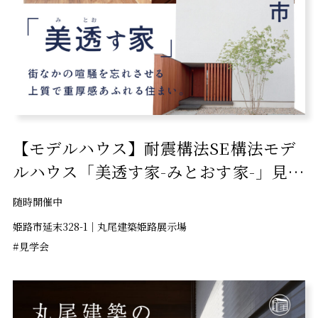
【モデルハウス】耐震構法SE構法モデ
ルハウス「美透す家-みとおす家-」見学
会開催中！
随時開催中
姫路市延末328-1｜丸尾建築姫路展示場
#見学会